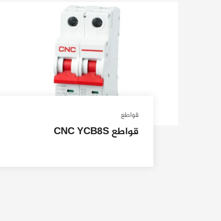
قواطع
قواطع CNC YCB8S