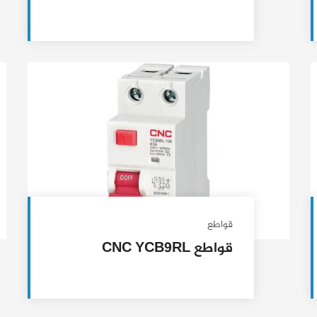
قواطع
قواطع CNC YCB9RL