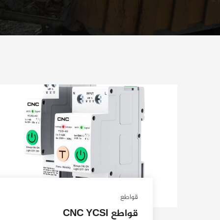
قواطع
قواطع CNC YCSI