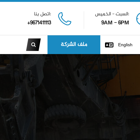
السبت - الخميس:
اتصل بنا:
+9671411113
9AM - 6PM
ملف الشركة
English