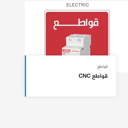
قواطع
قواطع CNC