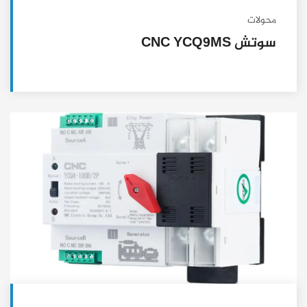
محولات
سوتش CNC YCQ9MS