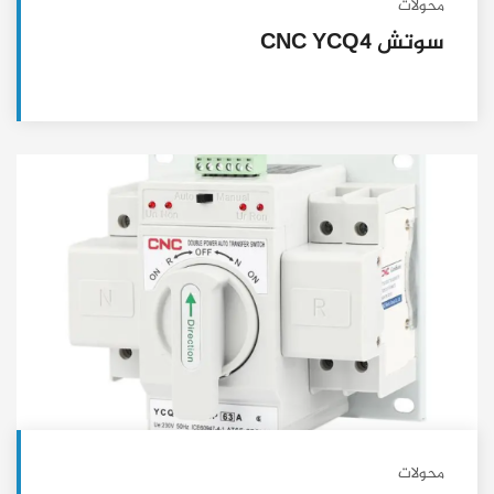
محولات
سوتش CNC YCQ4
محولات