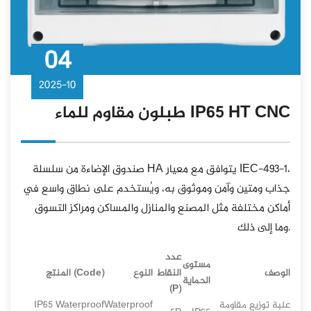
04
2025-10
طبلون مقاوم للماء IP65 HT CNC
صندوق الإضاءة من سلسلة HA يتوافق مع معيار IEC-493-1،
جذاب ومتين وآمن وموثوق به، ويُستخدم على نطاق واسع في
أماكن مختلفة مثل المصنع والمنازل والمساكن ومراكز التسوق
وما إلى ذلك.
عدد
مستوى
الوصف
النقاط
النوع
المنتج (Code)
الحماية
(P)
علبة توزيع مقاومة
Waterproof
IP65 Waterproof